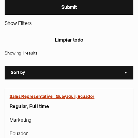
Show Filters
Limpiar todo
Showing 1 results
Sort by
Sort a
Sales Representative - Guayaquil, Ecuador
Regular, Full time
Marketing
Ecuador