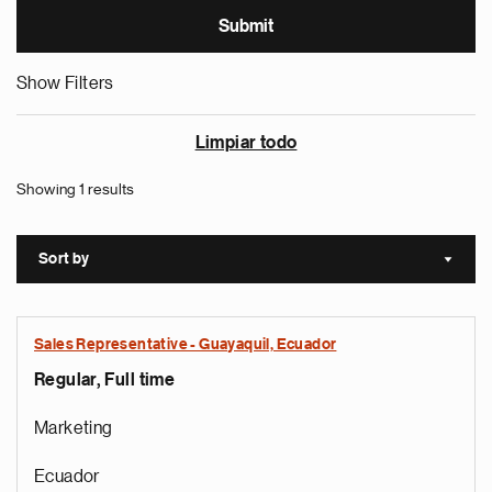
Show Filters
Limpiar todo
Showing 1 results
Sort by
Sort a
Sales Representative - Guayaquil, Ecuador
Regular, Full time
Marketing
Ecuador