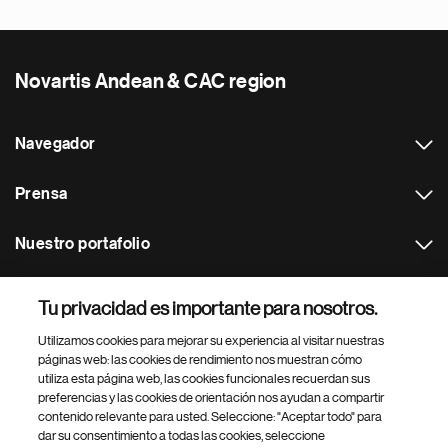
Novartis Andean & CAC region
Navegador
Prensa
Nuestro portafolio
Otras webs
Tu privacidad es importante para nosotros.
Utilizamos cookies para mejorar su experiencia al visitar nuestras
Footer Site Search
páginas web: las cookies de rendimiento nos muestran cómo
utiliza esta página web, las cookies funcionales recuerdan sus
preferencias y las cookies de orientación nos ayudan a compartir
contenido relevante para usted. Seleccione: "Aceptar todo" para
dar su consentimiento a todas las cookies, seleccione