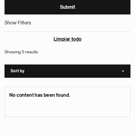
Show Filters
Limpiar todo
Showing 0 results
Sort by
Sort a
No content has been found.