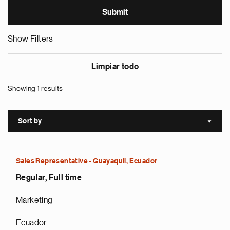
Show Filters
Limpiar todo
Showing 1 results
Sort by
Sort a
Sales Representative - Guayaquil, Ecuador
Regular, Full time
Marketing
Ecuador