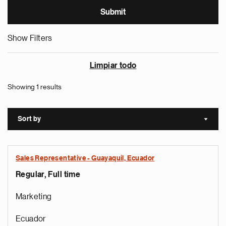
Show Filters
Limpiar todo
Showing 1 results
Sort by
Sort a
Sales Representative - Guayaquil, Ecuador
Regular, Full time
Marketing
Ecuador