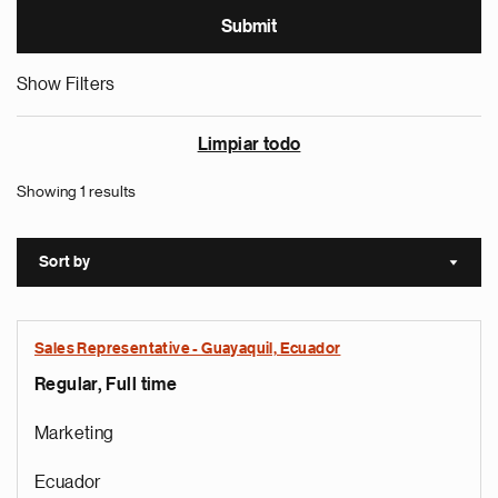
Show Filters
Limpiar todo
Showing 1 results
Sort by
Sort a
Sales Representative - Guayaquil, Ecuador
Regular, Full time
Marketing
Ecuador