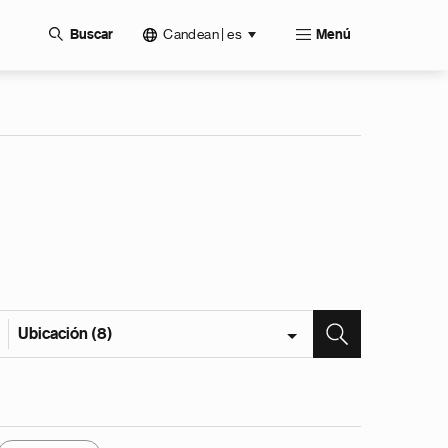
Candean | es
Buscar
Menú
Ubicación (8)