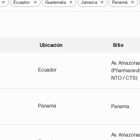
Ecuador
Guatemala
Jamaica
Panamá
X
X
X
X
X
Ubicación
Sitio
scendente
Av. Amazona
Ecuador
(Pharmaceuti
NTO / CTS)
Panamá
Panama
Av. Amazona