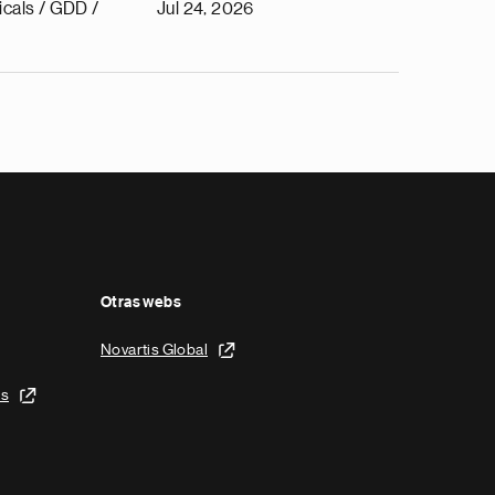
cals / GDD /
Jul 24, 2026
Otras webs
Novartis Global
is