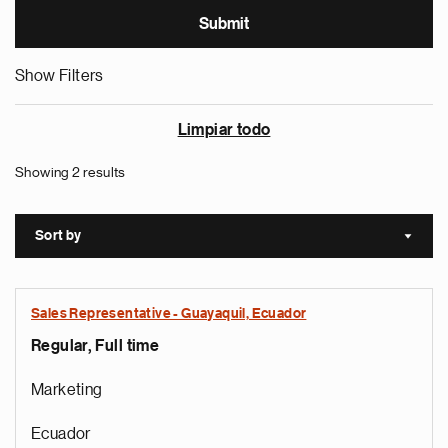
Show Filters
Limpiar todo
Showing 2 results
Sort by
Sort a
Sales Representative - Guayaquil, Ecuador
Regular, Full time
Marketing
Ecuador