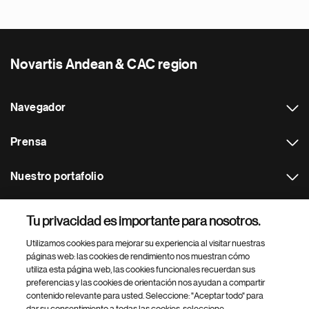
Novartis Andean & CAC region
Navegador
Prensa
Nuestro portafolio
Otras webs
Tu privacidad es importante para nosotros.
Utilizamos cookies para mejorar su experiencia al visitar nuestras
Footer Site Search
páginas web: las cookies de rendimiento nos muestran cómo
utiliza esta página web, las cookies funcionales recuerdan sus
preferencias y las cookies de orientación nos ayudan a compartir
contenido relevante para usted. Seleccione: "Aceptar todo" para
dar su consentimiento a todas las cookies, seleccione