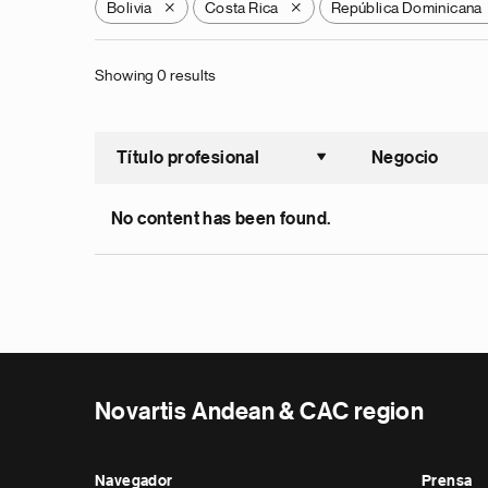
Bolivia
Costa Rica
República Dominicana
X
X
Showing 0 results
Título profesional
Negocio
Ordenar a
No content has been found.
Novartis Andean & CAC region
Navegador
Prensa