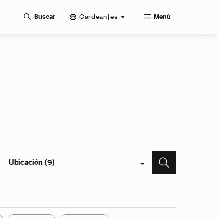
Candean | es
Buscar
Menú
Ubicación (9)