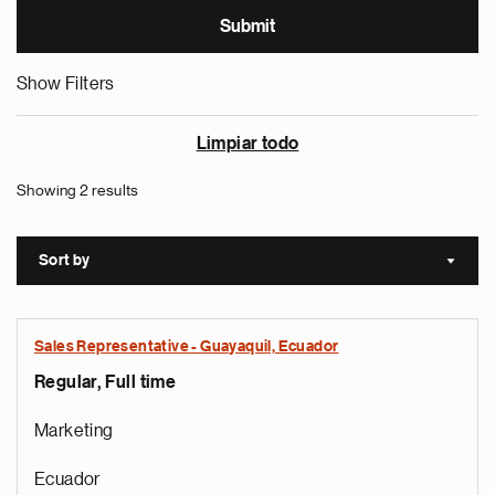
Show Filters
Limpiar todo
Showing 2 results
Sort by
Sort a
Sales Representative - Guayaquil, Ecuador
Regular, Full time
Marketing
Ecuador