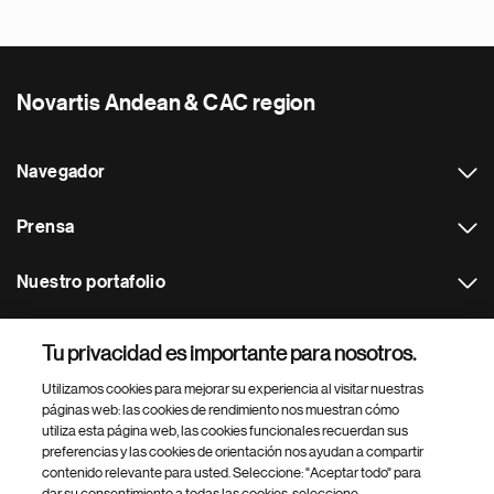
Novartis Andean & CAC region
Navegador
Prensa
Nuestro portafolio
Otras webs
Tu privacidad es importante para nosotros.
Utilizamos cookies para mejorar su experiencia al visitar nuestras
Footer Site Search
páginas web: las cookies de rendimiento nos muestran cómo
utiliza esta página web, las cookies funcionales recuerdan sus
preferencias y las cookies de orientación nos ayudan a compartir
contenido relevante para usted. Seleccione: "Aceptar todo" para
dar su consentimiento a todas las cookies, seleccione