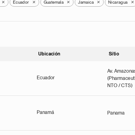
Ecuador
Guatemala
Jamaica
Nicaragua
X
X
X
X
X
Ubicación
Sitio
scendente
Av. Amazona
Ecuador
(Pharmaceuti
NTO / CTS)
Panamá
Panama