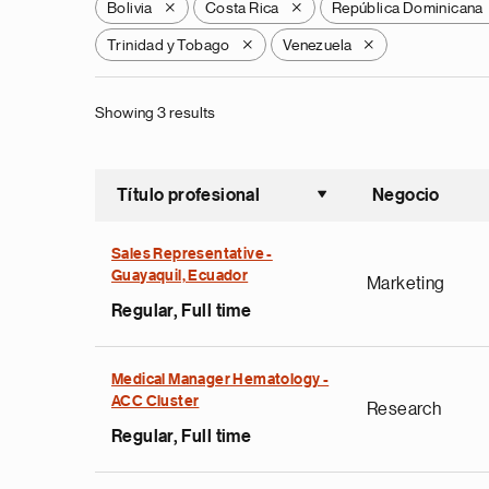
Bolivia
Costa Rica
República Dominicana
X
X
Trinidad y Tobago
Venezuela
X
X
Showing 3 results
Título profesional
Negocio
Ordenar a
Sales Representative -
Guayaquil, Ecuador
Marketing
Regular, Full time
Medical Manager Hematology -
ACC Cluster
Research
Regular, Full time