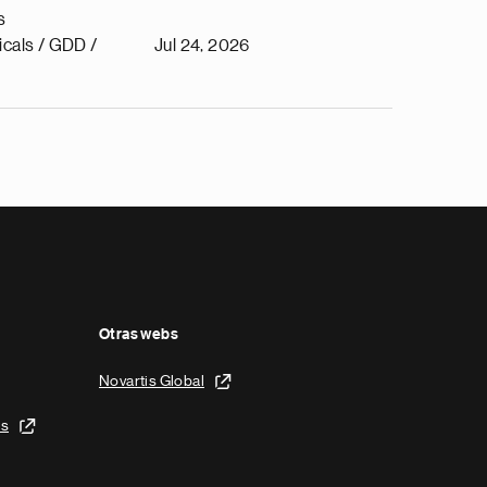
s
cals / GDD /
Jul 24, 2026
Otras webs
Novartis Global
is