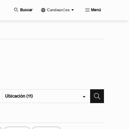
Candean | es
Buscar
Menú
Ubicación (11)