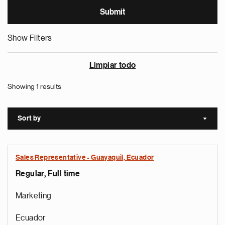
Show Filters
Limpiar todo
Showing 1 results
Sort by
Sort a
Sales Representative - Guayaquil, Ecuador
Regular, Full time
Marketing
Ecuador