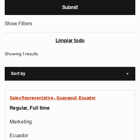
Show Filters
Limpiar todo
Showing 1 results
Sort by
Sort a
Sales Representative - Guayaquil, Ecuador
Regular, Full time
Marketing
Ecuador