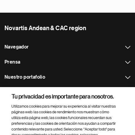
Novartis Andean & CAC region
Navegador
Prensa
Nuestro portafolio
Otras webs
Tu privacidad es importante para nosotros.
Utilizamos cookies para mejorar su experiencia al visitar nuestras
Footer Site Search
páginas web: las cookies de rendimiento nos muestran cómo
utiliza esta página web, las cookies funcionales recuerdan sus
preferencias y las cookies de orientación nos ayudan a compartir
contenido relevante para usted. Seleccione: "Aceptar todo" para
dar su consentimiento a todas las cookies, seleccione