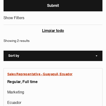
Show Filters
Limpiar todo
Showing 2 results
Sort by
Sort a
Sales Representative - Guayaquil, Ecuador
Regular, Full time
Marketing
Ecuador