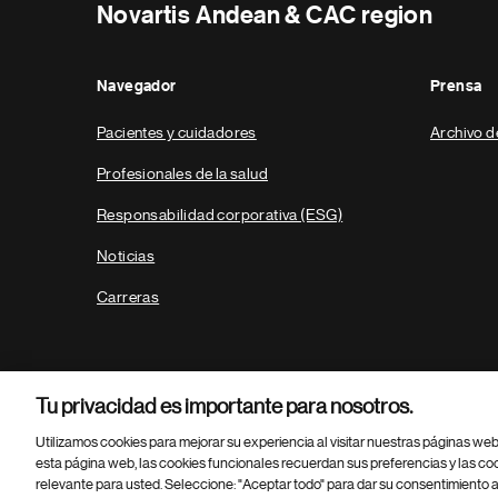
Novartis Andean & CAC region
Navegador
Prensa
Pacientes y cuidadores
Archivo d
Profesionales de la salud
Responsabilidad corporativa (ESG)
Noticias
Carreras
Tu privacidad es importante para nosotros.
Utilizamos cookies para mejorar su experiencia al visitar nuestras páginas we
esta página web, las cookies funcionales recuerdan sus preferencias y las co
relevante para usted. Seleccione: "Aceptar todo" para dar su consentimiento a
Parte
© 2026 Novartis AG