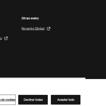
Otras webs
Novartis Global
is
n de cookies
Declinar todas
Aceptar todo
Directorio de Novartis