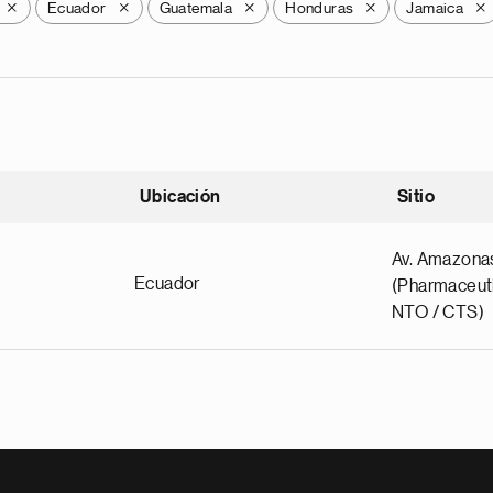
Ecuador
Guatemala
Honduras
Jamaica
X
X
X
X
X
Ubicación
Sitio
scendente
Av. Amazona
Ecuador
(Pharmaceuti
NTO / CTS)