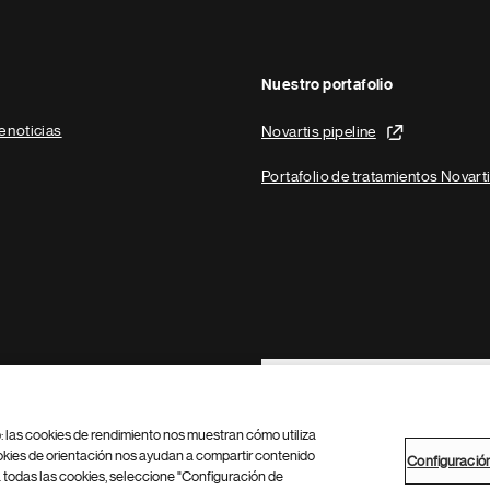
Nuestro portafolio
e noticias
Novartis pipeline
Portafolio de tratamientos Novart
Footer Site Search
b: las cookies de rendimiento nos muestran cómo utiliza
okies de orientación nos ayudan a compartir contenido
Configuració
 todas las cookies, seleccione "Configuración de