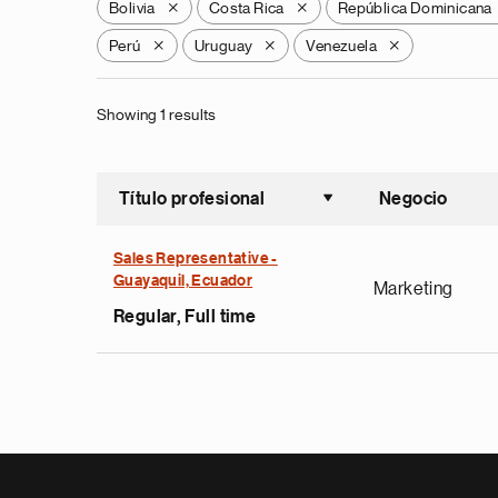
Bolivia
Costa Rica
República Dominicana
X
X
Perú
Uruguay
Venezuela
X
X
X
Showing 1 results
Título profesional
Negocio
Ordenar a
Sales Representative -
Guayaquil, Ecuador
Marketing
Regular, Full time