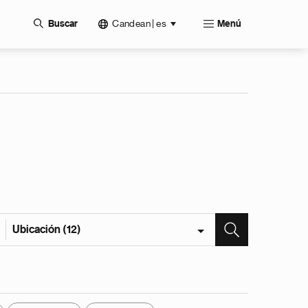
Candean | es
Buscar
Menú
Ubicación (12)