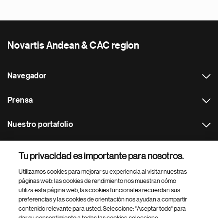
Novartis Andean & CAC region
Navegador
Prensa
Nuestro portafolio
Otras webs
Tu privacidad es importante para nosotros.
Utilizamos cookies para mejorar su experiencia al visitar nuestras
Footer Site Search
páginas web: las cookies de rendimiento nos muestran cómo
utiliza esta página web, las cookies funcionales recuerdan sus
preferencias y las cookies de orientación nos ayudan a compartir
contenido relevante para usted. Seleccione: "Aceptar todo" para
dar su consentimiento a todas las cookies, seleccione