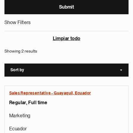
Show Filters
Limpiar todo
Showing 2 results
Sort by
Sort a
Sales Representative - Guayaquil, Ecuador
Regular, Full time
Marketing
Ecuador