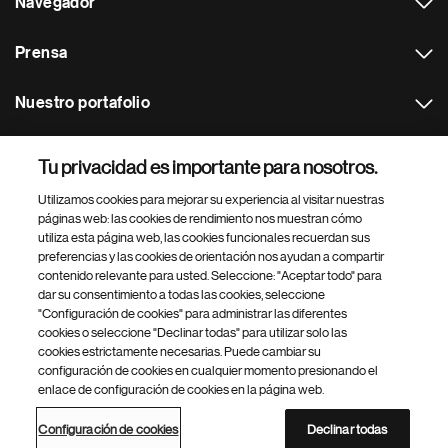
Navegador
Prensa
Nuestro portafolio
Otras webs
Tu privacidad es importante para nosotros.
Utilizamos cookies para mejorar su experiencia al visitar nuestras
Footer Site Search
páginas web: las cookies de rendimiento nos muestran cómo
utiliza esta página web, las cookies funcionales recuerdan sus
preferencias y las cookies de orientación nos ayudan a compartir
contenido relevante para usted. Seleccione: "Aceptar todo" para
dar su consentimiento a todas las cookies, seleccione
"Configuración de cookies" para administrar las diferentes
cookies o seleccione "Declinar todas" para utilizar solo las
cookies estrictamente necesarias. Puede cambiar su
Parte
© 2026 Novartis AG
configuración de cookies en cualquier momento presionando el
inferior
enlace de configuración de cookies en la página web.
Política de privacidad
Términos de uso
Accesibilidad
del
Configuración de cookies
Mapa del sitio
pie
Configuración de cookies
Declinar todas
de