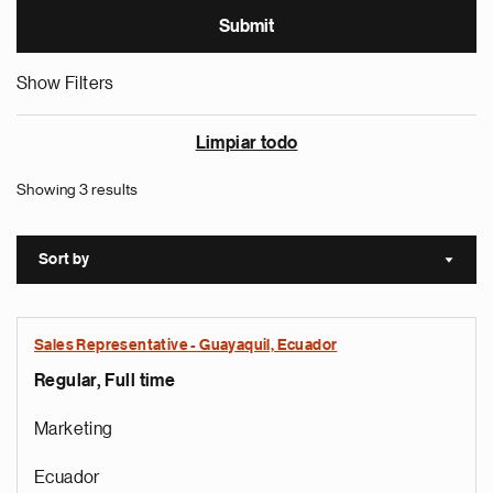
Show Filters
Limpiar todo
Showing 3 results
Sort by
Sort a
Sales Representative - Guayaquil, Ecuador
Regular, Full time
Marketing
Ecuador