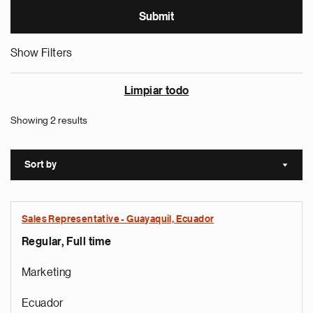
Show Filters
Limpiar todo
Showing 2 results
Sort by
Sort a
Sales Representative - Guayaquil, Ecuador
Regular, Full time
Marketing
Ecuador