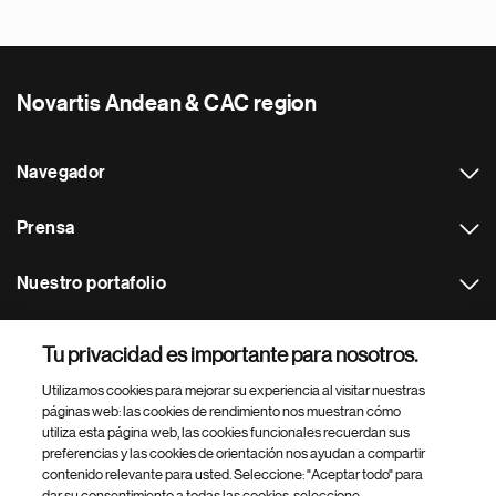
Novartis Andean & CAC region
Navegador
Prensa
Nuestro portafolio
Otras webs
Tu privacidad es importante para nosotros.
Utilizamos cookies para mejorar su experiencia al visitar nuestras
Footer Site Search
páginas web: las cookies de rendimiento nos muestran cómo
utiliza esta página web, las cookies funcionales recuerdan sus
preferencias y las cookies de orientación nos ayudan a compartir
contenido relevante para usted. Seleccione: "Aceptar todo" para
dar su consentimiento a todas las cookies, seleccione