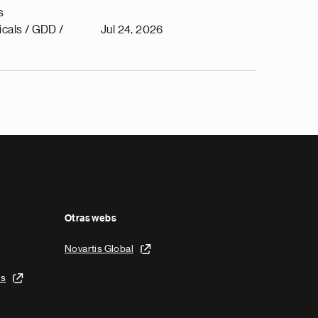
s
cals / GDD /
Jul 24, 2026
Otras webs
Novartis Global
is