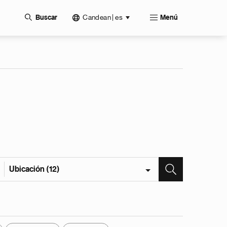
Candean | es
Buscar
Menú
Ubicación (12)