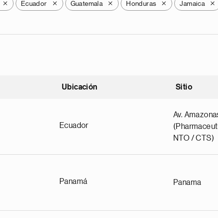
Ecuador
Guatemala
Honduras
Jamaica
X
X
X
X
X
Ubicación
Sitio
scendente
Av. Amazona
Ecuador
(Pharmaceuti
NTO / CTS)
Panamá
Panama