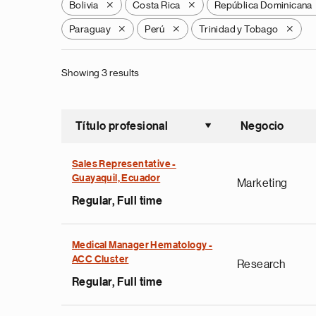
Bolivia
Costa Rica
República Dominicana
X
X
Paraguay
Perú
Trinidad y Tobago
X
X
X
Showing 3 results
Título profesional
Negocio
Ordenar a
Sales Representative -
Guayaquil, Ecuador
Marketing
Regular, Full time
Medical Manager Hematology -
ACC Cluster
Research
Regular, Full time