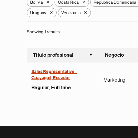
Bolivia
Costa Rica
República Dominicana
X
X
Uruguay
Venezuela
X
X
Showing 1 results
Título profesional
Negocio
Ordenar a
Sales Representative -
Guayaquil, Ecuador
Marketing
Regular, Full time