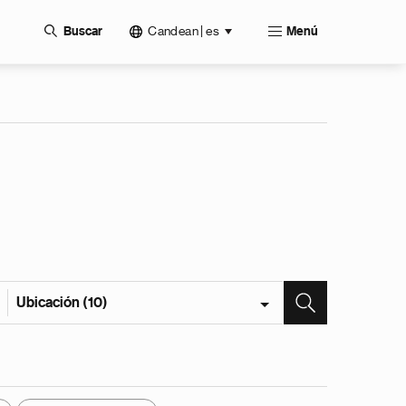
Candean | es
Buscar
Menú
Ubicación (10)