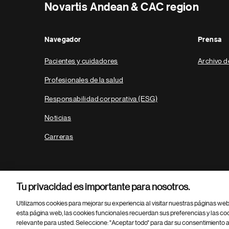
Novartis Andean & CAC region
Navegador
Prensa
Pacientes y cuidadores
Archivo d
Profesionales de la salud
Responsabilidad corporativa (ESG)
Noticias
Carreras
Tu privacidad es importante para nosotros.
Utilizamos cookies para mejorar su experiencia al visitar nuestras páginas we
esta página web, las cookies funcionales recuerdan sus preferencias y las co
relevante para usted. Seleccione: "Aceptar todo" para dar su consentimiento a
Parte
© 2026 Novartis AG