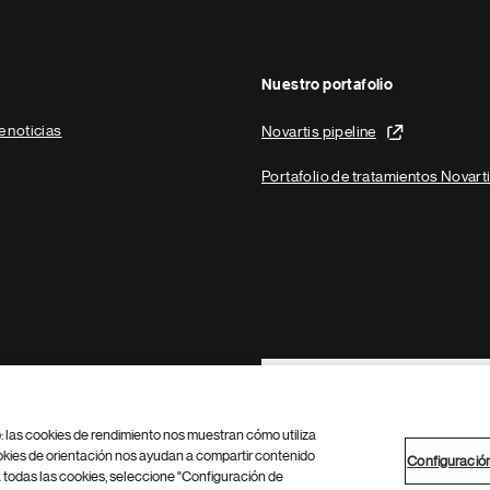
Nuestro portafolio
e noticias
Novartis pipeline
Portafolio de tratamientos Novart
Footer Site Search
b: las cookies de rendimiento nos muestran cómo utiliza
okies de orientación nos ayudan a compartir contenido
Configuració
 todas las cookies, seleccione "Configuración de