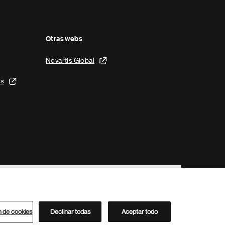
Otras webs
Novartis Global
is
n de cookies
Declinar todas
Aceptar todo
Directorio de Novartis