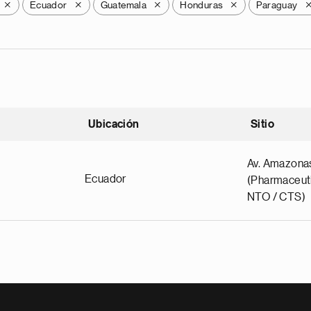
Ecuador
Guatemala
Honduras
Paraguay
X
X
X
X
Ubicación
Sitio
scendente
Av. Amazona
Ecuador
(Pharmaceuti
NTO / CTS)