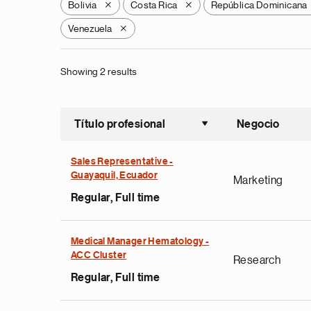
Bolivia
Costa Rica
República Dominicana
X
X
Venezuela
X
Showing 2 results
Título profesional
Negocio
Ordenar a
Sales Representative -
Guayaquil, Ecuador
Marketing
Regular, Full time
Medical Manager Hematology -
ACC Cluster
Research
Regular, Full time