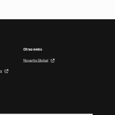
Otras webs
Novartis Global
is