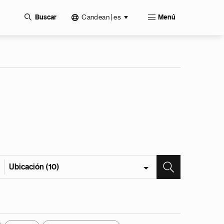
Candean | es
Buscar
Menú
Ubicación (10)