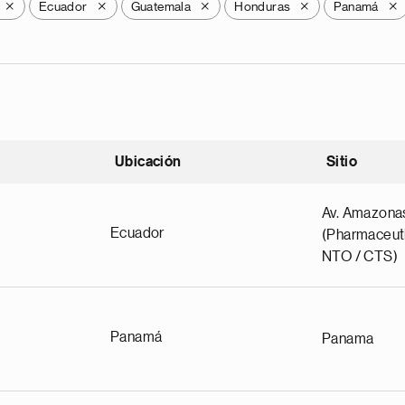
Ecuador
Guatemala
Honduras
Panamá
X
X
X
X
X
Ubicación
Sitio
scendente
Av. Amazona
Ecuador
(Pharmaceuti
NTO / CTS)
Panamá
Panama