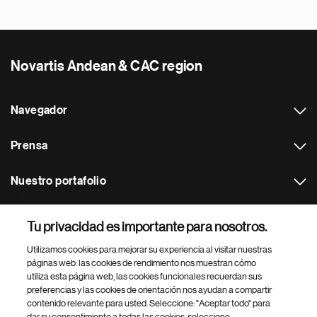
Novartis Andean & CAC region
Navegador
Prensa
Nuestro portafolio
Otras webs
Tu privacidad es importante para nosotros.
Utilizamos cookies para mejorar su experiencia al visitar nuestras
Footer Site Search
páginas web: las cookies de rendimiento nos muestran cómo
utiliza esta página web, las cookies funcionales recuerdan sus
preferencias y las cookies de orientación nos ayudan a compartir
contenido relevante para usted. Seleccione: "Aceptar todo" para
dar su consentimiento a todas las cookies, seleccione