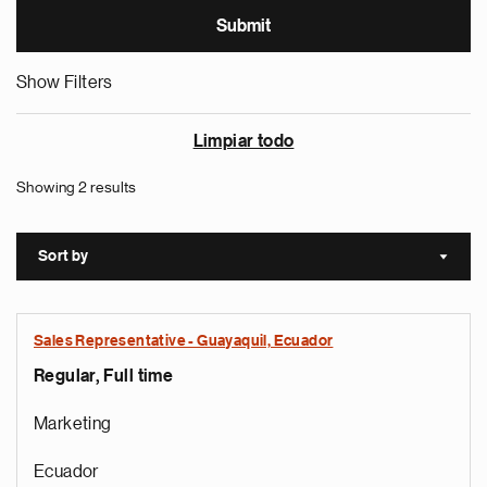
Show Filters
Limpiar todo
Showing 2 results
Sort by
Sort a
Sales Representative - Guayaquil, Ecuador
Regular, Full time
Marketing
Ecuador