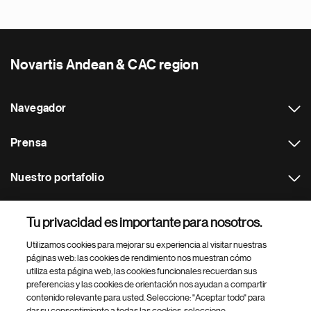
Novartis Andean & CAC region
Navegador
Prensa
Nuestro portafolio
Otras webs
Tu privacidad es importante para nosotros.
Utilizamos cookies para mejorar su experiencia al visitar nuestras
Footer Site Search
páginas web: las cookies de rendimiento nos muestran cómo
utiliza esta página web, las cookies funcionales recuerdan sus
preferencias y las cookies de orientación nos ayudan a compartir
contenido relevante para usted. Seleccione: "Aceptar todo" para
dar su consentimiento a todas las cookies, seleccione