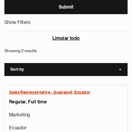
Show Filters
Limpiar todo
Showing 2 results
Sort by
Sort a
Sales Representative - Guayaquil, Ecuador
Regular, Full time
Marketing
Ecuador