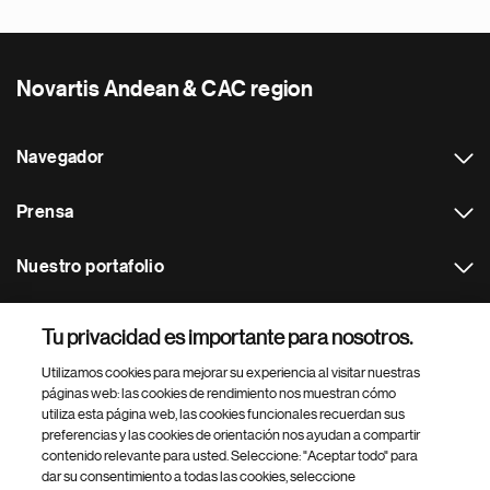
Novartis Andean & CAC region
Navegador
Prensa
Nuestro portafolio
Otras webs
Tu privacidad es importante para nosotros.
Utilizamos cookies para mejorar su experiencia al visitar nuestras
Footer Site Search
páginas web: las cookies de rendimiento nos muestran cómo
utiliza esta página web, las cookies funcionales recuerdan sus
preferencias y las cookies de orientación nos ayudan a compartir
contenido relevante para usted. Seleccione: "Aceptar todo" para
dar su consentimiento a todas las cookies, seleccione