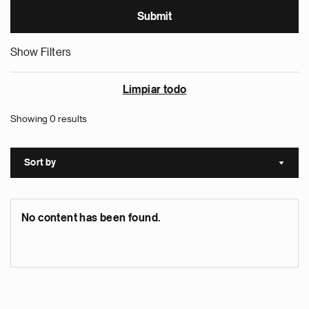
Show Filters
Limpiar todo
Showing 0 results
Sort by
Sort a
No content has been found.