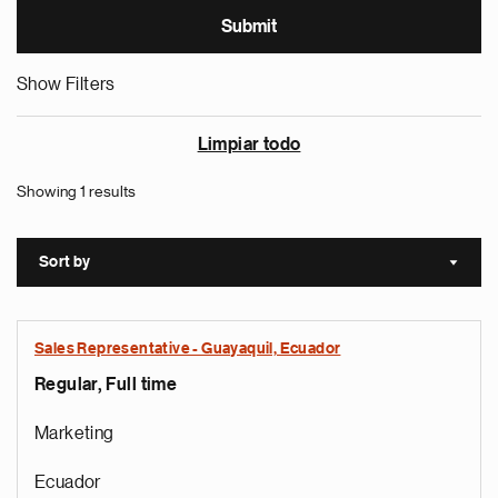
Show Filters
Limpiar todo
Showing 1 results
Sort by
Sort a
Sales Representative - Guayaquil, Ecuador
Regular, Full time
Marketing
Ecuador