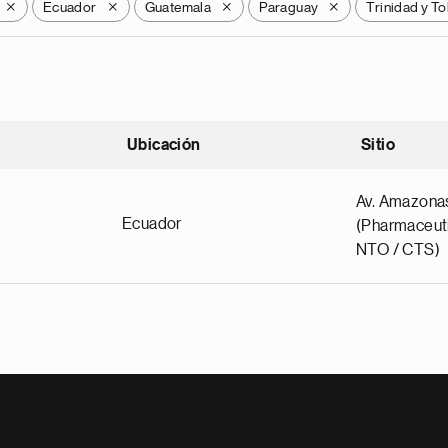
Ecuador
Guatemala
Paraguay
Trinidad y T
X
X
X
X
Ubicación
Sitio
scendente
Av. Amazona
Ecuador
(Pharmaceuti
NTO / CTS)