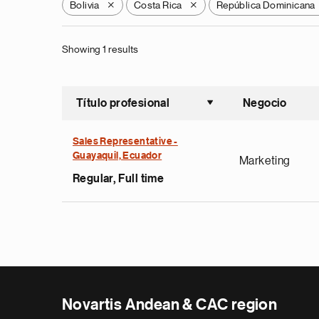
Bolivia
Costa Rica
República Dominicana
X
X
Showing 1 results
Título profesional
Negocio
Ordenar a
Sales Representative -
Guayaquil, Ecuador
Marketing
Regular, Full time
Novartis Andean & CAC region