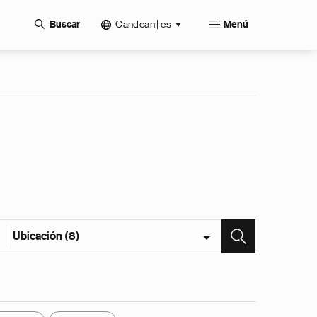
Candean | es
Buscar
Menú
Ubicación (8)