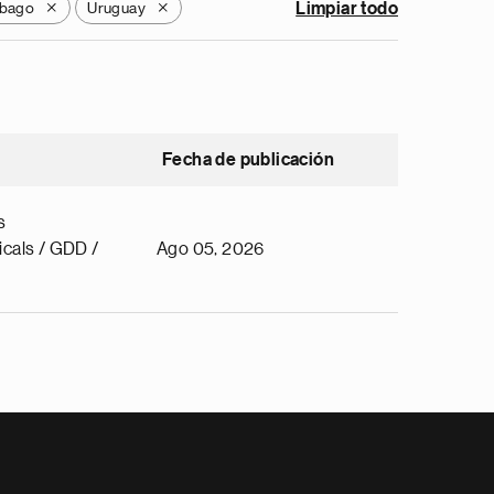
obago
Uruguay
Limpiar todo
X
X
Fecha de publicación
s
cals / GDD /
Ago 05, 2026