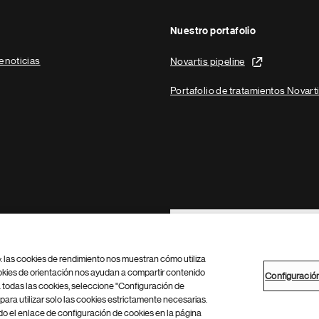
Nuestro portafolio
e noticias
Novartis pipeline
Portafolio de tratamientos Novart
Footer Site Search
b: las cookies de rendimiento nos muestran cómo utiliza
okies de orientación nos ayudan a compartir contenido
Configuració
 todas las cookies, seleccione "Configuración de
para utilizar solo las cookies estrictamente necesarias.
Configuración de cookies
Mapa del sitio
 el enlace de configuración de cookies en la página