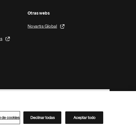
Otras webs
Novartis Global
is
n de cookies
Declinar todas
Aceptar todo
Directorio de Novartis
Este sitio está dirigido al público del clúster ACC