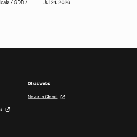
cals / GDD /
Jul 24, 2026
Otras webs
Novartis Global
is