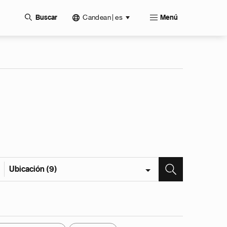
Candean | es
Buscar
Menú
Ubicación (9)