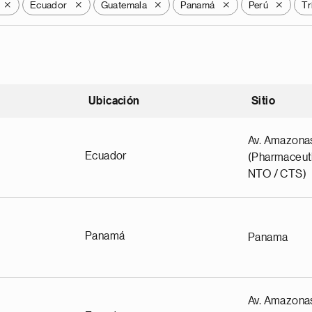
Ecuador
Guatemala
Panamá
Perú
Tr
X
X
X
X
X
Ubicación
Sitio
scendente
Av. Amazona
Ecuador
(Pharmaceuti
NTO / CTS)
Panamá
Panama
Av. Amazona