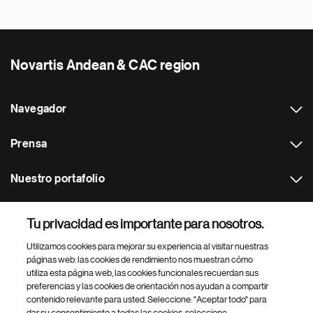
Novartis Andean & CAC region
Navegador
Prensa
Nuestro portafolio
Otras webs
Tu privacidad es importante para nosotros.
Utilizamos cookies para mejorar su experiencia al visitar nuestras
Footer Site Search
páginas web: las cookies de rendimiento nos muestran cómo
utiliza esta página web, las cookies funcionales recuerdan sus
preferencias y las cookies de orientación nos ayudan a compartir
contenido relevante para usted. Seleccione: "Aceptar todo" para
dar su consentimiento a todas las cookies, seleccione