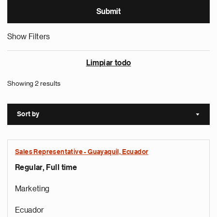
Show Filters
Limpiar todo
Showing 2 results
Sort by
Sort a
Sales Representative - Guayaquil, Ecuador
Regular, Full time
Marketing
Ecuador