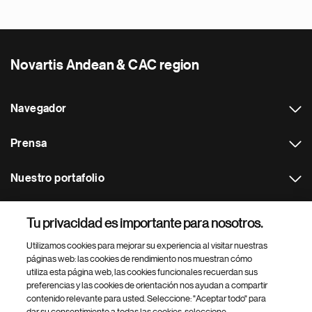
Novartis Andean & CAC region
Navegador
Prensa
Nuestro portafolio
Otras webs
Tu privacidad es importante para nosotros.
Utilizamos cookies para mejorar su experiencia al visitar nuestras
Footer Site Search
páginas web: las cookies de rendimiento nos muestran cómo
utiliza esta página web, las cookies funcionales recuerdan sus
preferencias y las cookies de orientación nos ayudan a compartir
contenido relevante para usted. Seleccione: "Aceptar todo" para
dar su consentimiento a todas las cookies, seleccione