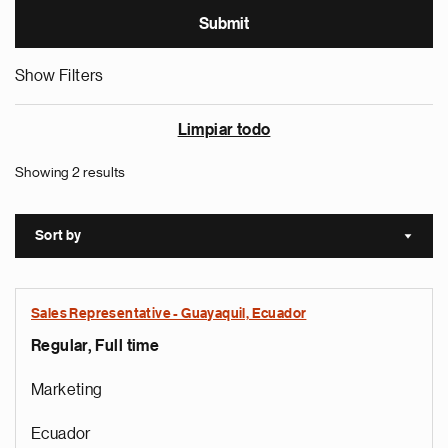
Show Filters
Limpiar todo
Showing 2 results
Sort by
Sort a
Sales Representative - Guayaquil, Ecuador
Regular, Full time
Marketing
Ecuador