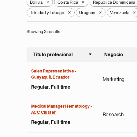
Bolivia
Costa Rica
República Dominicana
X
X
Trinidad y Tobago
Uruguay
Venezuela
X
X
X
Showing 3 results
Título profesional
Negocio
Ordenar a
Sales Representative -
Guayaquil, Ecuador
Marketing
Regular, Full time
Medical Manager Hematology -
ACC Cluster
Research
Regular, Full time