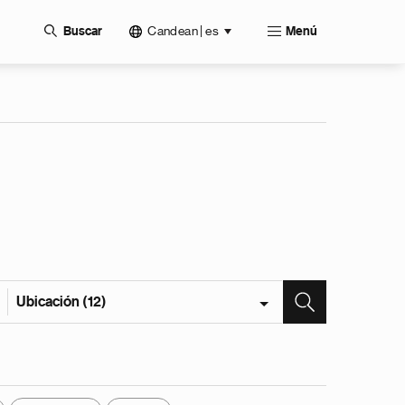
Candean | es
Buscar
Menú
Ubicación (12)