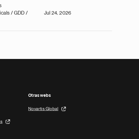
s
cals / GDD /
Jul 24, 2026
Otras webs
Novartis Global
is