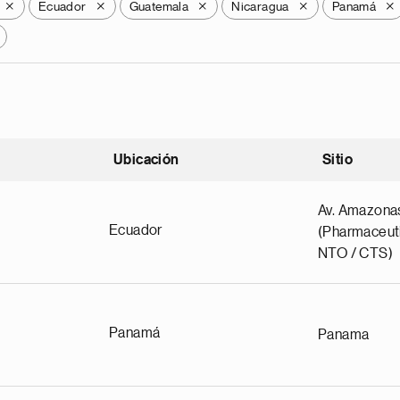
Ecuador
Guatemala
Nicaragua
Panamá
X
X
X
X
X
Ubicación
Sitio
scendente
Av. Amazona
Ecuador
(Pharmaceuti
NTO / CTS)
Panamá
Panama