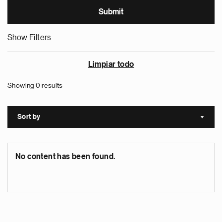
Show Filters
Limpiar todo
Showing 0 results
Sort by
Sort a
No content has been found.