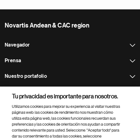
Novartis Andean & CAC region
Navegador
Prensa
Nuestro portafolio
Otras webs
Tu privacidad es importante para nosotros.
Utilizamos cookies para mejorar su experiencia al visitar nuestras
Footer Site Search
páginas web: las cookies de rendimiento nos muestran cómo
utiliza esta página web, las cookies funcionales recuerdan sus
preferencias y las cookies de orientación nos ayudan a compartir
contenido relevante para usted. Seleccione: "Aceptar todo" para
dar su consentimiento a todas las cookies, seleccione