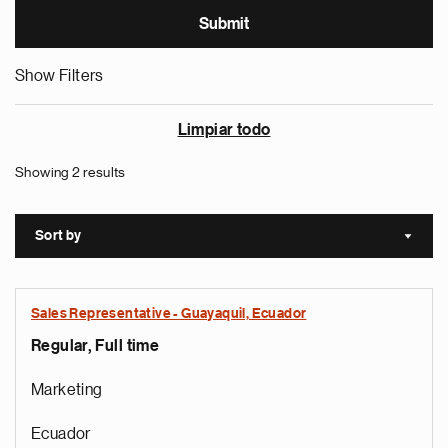
Show Filters
Limpiar todo
Showing 2 results
Sort by
Sort a
Sales Representative - Guayaquil, Ecuador
Regular, Full time
Marketing
Ecuador