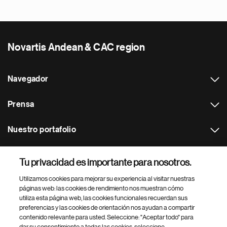
Novartis Andean & CAC region
Navegador
Prensa
Nuestro portafolio
Otras webs
Tu privacidad es importante para nosotros.
Utilizamos cookies para mejorar su experiencia al visitar nuestras
Footer Site Search
páginas web: las cookies de rendimiento nos muestran cómo
utiliza esta página web, las cookies funcionales recuerdan sus
preferencias y las cookies de orientación nos ayudan a compartir
contenido relevante para usted. Seleccione: "Aceptar todo" para
dar su consentimiento a todas las cookies, seleccione