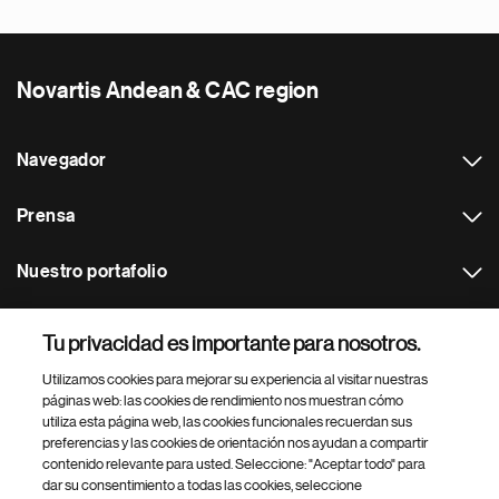
Novartis Andean & CAC region
Navegador
Prensa
Nuestro portafolio
Otras webs
Tu privacidad es importante para nosotros.
Utilizamos cookies para mejorar su experiencia al visitar nuestras
Footer Site Search
páginas web: las cookies de rendimiento nos muestran cómo
utiliza esta página web, las cookies funcionales recuerdan sus
preferencias y las cookies de orientación nos ayudan a compartir
contenido relevante para usted. Seleccione: "Aceptar todo" para
dar su consentimiento a todas las cookies, seleccione