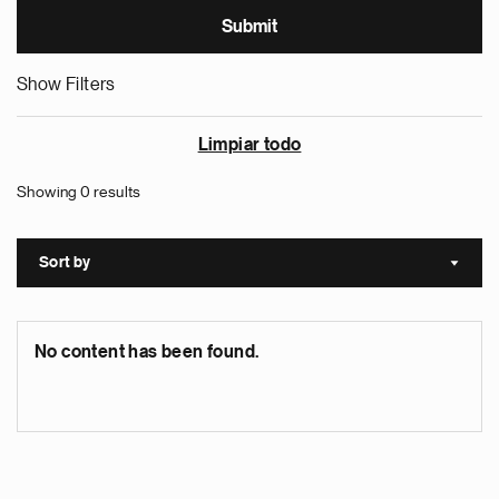
Show Filters
Limpiar todo
Showing 0 results
Sort by
Sort a
No content has been found.