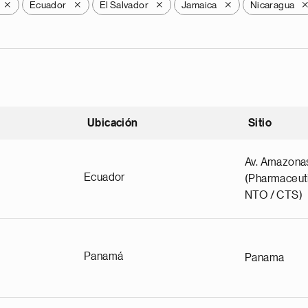
Ecuador
El Salvador
Jamaica
Nicaragua
X
X
X
X
Ubicación
Sitio
scendente
Av. Amazona
Ecuador
(Pharmaceuti
NTO / CTS)
Panamá
Panama