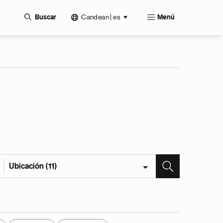
Candean | es
Buscar
Menú
Ubicación (11)