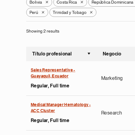
Bolivia
Costa Rica
República Dominicana
X
X
Perú
Trinidad y Tobago
X
X
Showing 2 results
Título profesional
Negocio
Ordenar a
Sales Representative -
Guayaquil, Ecuador
Marketing
Regular, Full time
Medical Manager Hematology -
ACC Cluster
Research
Regular, Full time