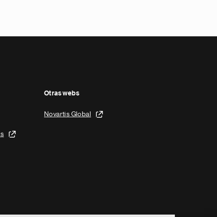
Otras webs
Novartis Global
is