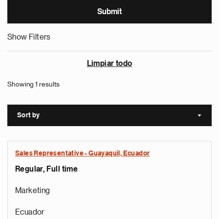
Show Filters
Limpiar todo
Showing 1 results
Sort by
Sort a
Sales Representative - Guayaquil, Ecuador
Regular, Full time
Marketing
Ecuador