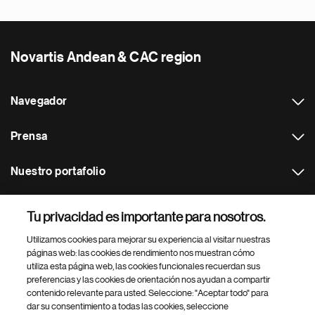
Novartis Andean & CAC region
Navegador
Prensa
Nuestro portafolio
Otras webs
Tu privacidad es importante para nosotros.
Utilizamos cookies para mejorar su experiencia al visitar nuestras
Footer Site Search
páginas web: las cookies de rendimiento nos muestran cómo
utiliza esta página web, las cookies funcionales recuerdan sus
preferencias y las cookies de orientación nos ayudan a compartir
contenido relevante para usted. Seleccione: "Aceptar todo" para
dar su consentimiento a todas las cookies, seleccione