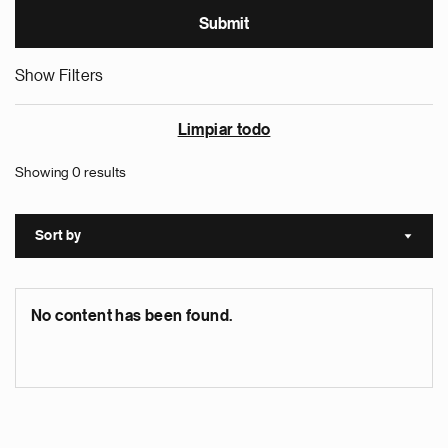
Show Filters
Limpiar todo
Showing 0 results
Sort by
Sort a
No content has been found.