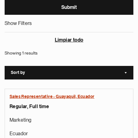
Show Filters
Limpiar todo
Showing 1 results
Sort by
Sort a
Sales Representative - Guayaquil, Ecuador
Regular, Full time
Marketing
Ecuador