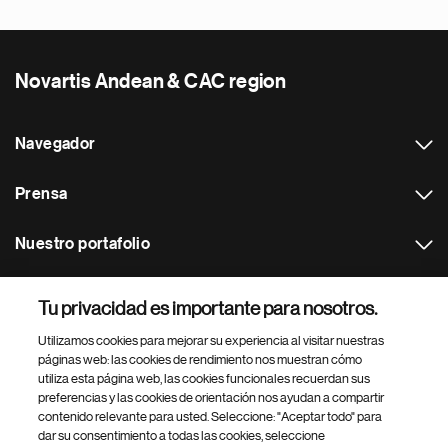
Novartis Andean & CAC region
Navegador
Prensa
Nuestro portafolio
Otras webs
Tu privacidad es importante para nosotros.
Utilizamos cookies para mejorar su experiencia al visitar nuestras
Footer Site Search
páginas web: las cookies de rendimiento nos muestran cómo
utiliza esta página web, las cookies funcionales recuerdan sus
preferencias y las cookies de orientación nos ayudan a compartir
contenido relevante para usted. Seleccione: "Aceptar todo" para
dar su consentimiento a todas las cookies, seleccione