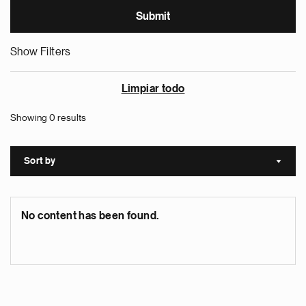
Show Filters
Limpiar todo
Showing 0 results
Sort by
Sort a
No content has been found.