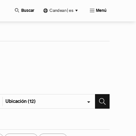
Candean | es
Buscar
Menú
Ubicación (12)