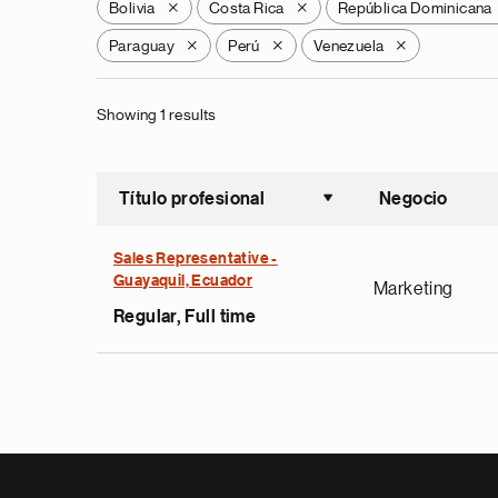
Bolivia
Costa Rica
República Dominicana
X
X
Paraguay
Perú
Venezuela
X
X
X
Showing 1 results
Título profesional
Negocio
Ordenar a
Sales Representative -
Guayaquil, Ecuador
Marketing
Regular, Full time