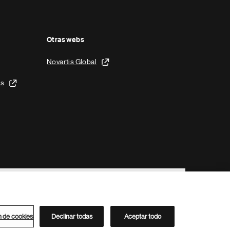
Otras webs
Novartis Global
is
n de cookies
Declinar todas
Aceptar todo
Directorio de Novartis