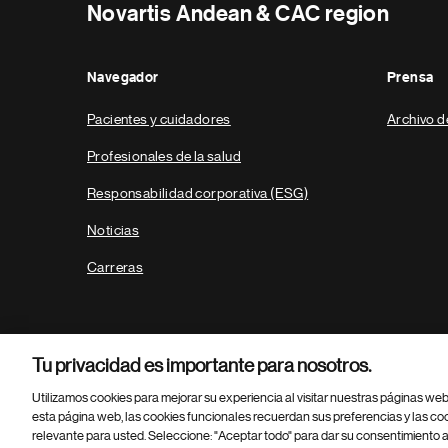
Novartis Andean & CAC region
Navegador
Prensa
Pacientes y cuidadores
Archivo d
Profesionales de la salud
Responsabilidad corporativa (ESG)
Noticias
Carreras
Tu privacidad es importante para nosotros.
Utilizamos cookies para mejorar su experiencia al visitar nuestras páginas we
esta página web, las cookies funcionales recuerdan sus preferencias y las co
relevante para usted. Seleccione: "Aceptar todo" para dar su consentimiento a
Parte
© 2026 Novartis AG