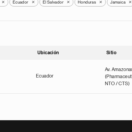
Ecuador
El Salvador
Honduras
Jamaica
X
X
X
X
X
Ubicación
Sitio
scendente
Av. Amazona
Ecuador
(Pharmaceuti
NTO / CTS)