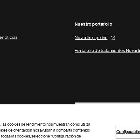
Nuestro portafolio
e noticias
Novartis pipeline
Portafolio de tratamientos Novart
Footer Site Search
b: las cookies de rendimiento nos muestran cómo utiliza
okies de orientación nos ayudan a compartir contenido
Configuració
 todas las cookies, seleccione "Configuración de