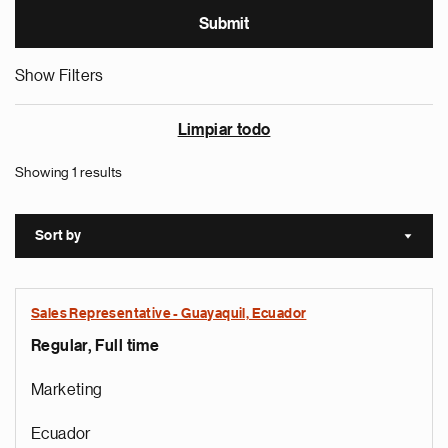
Show Filters
Limpiar todo
Showing 1 results
Sort by
Sort a
Sales Representative - Guayaquil, Ecuador
Regular, Full time
Marketing
Ecuador