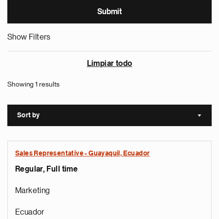
Show Filters
Limpiar todo
Showing 1 results
Sort by
Sort a
Sales Representative - Guayaquil, Ecuador
Regular, Full time
Marketing
Ecuador