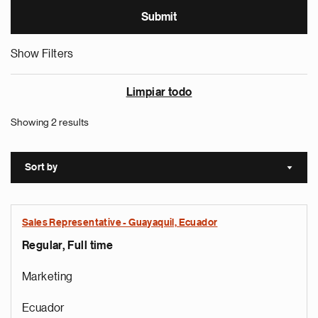
Show Filters
Limpiar todo
Showing 2 results
Sort by
Sort a
Sales Representative - Guayaquil, Ecuador
Regular, Full time
Marketing
Ecuador