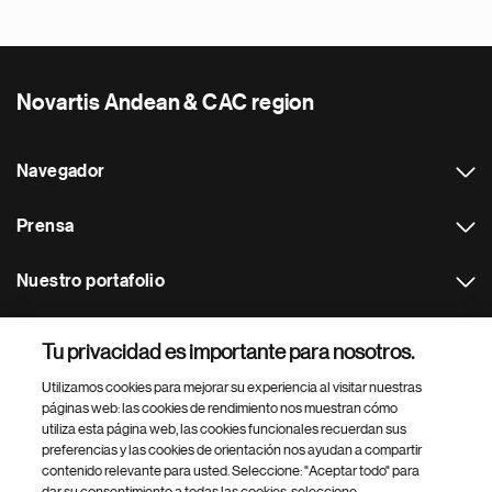
Novartis Andean & CAC region
Navegador
Prensa
Nuestro portafolio
Otras webs
Tu privacidad es importante para nosotros.
Utilizamos cookies para mejorar su experiencia al visitar nuestras
Footer Site Search
páginas web: las cookies de rendimiento nos muestran cómo
utiliza esta página web, las cookies funcionales recuerdan sus
preferencias y las cookies de orientación nos ayudan a compartir
contenido relevante para usted. Seleccione: "Aceptar todo" para
dar su consentimiento a todas las cookies, seleccione