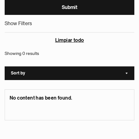
Show Filters
Limpiar todo
Showing 0 results
Sort by
Sort a
No content has been found.