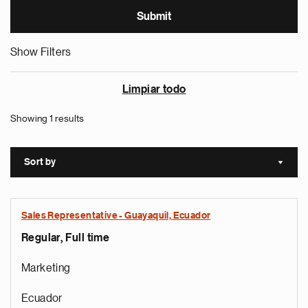
Show Filters
Limpiar todo
Showing 1 results
Sort by
Sort a
Sales Representative - Guayaquil, Ecuador
Regular, Full time
Marketing
Ecuador