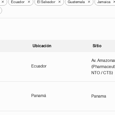
Ecuador
El Salvador
Guatemala
Jamaica
X
X
X
X
Ubicación
Sitio
scendente
Av. Amazona
Ecuador
(Pharmaceuti
NTO / CTS)
Panamá
Panama