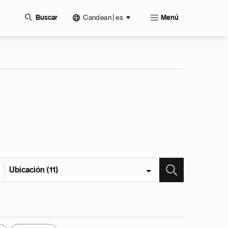
Candean | es
Buscar
Menú
Ubicación (11)