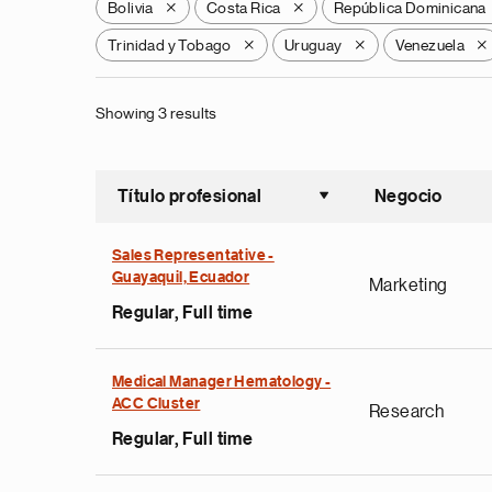
Bolivia
Costa Rica
República Dominicana
X
X
Trinidad y Tobago
Uruguay
Venezuela
X
X
X
Showing 3 results
Título profesional
Negocio
Ordenar a
Sales Representative -
Guayaquil, Ecuador
Marketing
Regular, Full time
Medical Manager Hematology -
ACC Cluster
Research
Regular, Full time