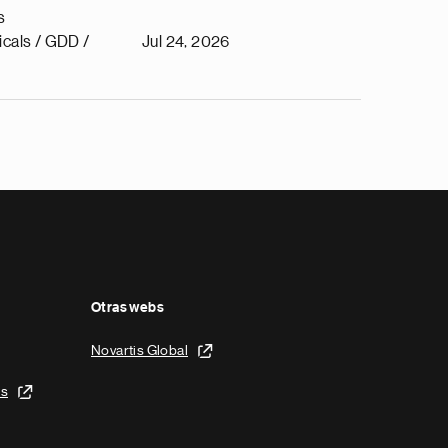
s
cals / GDD /
Jul 24, 2026
Otras webs
Novartis Global
is