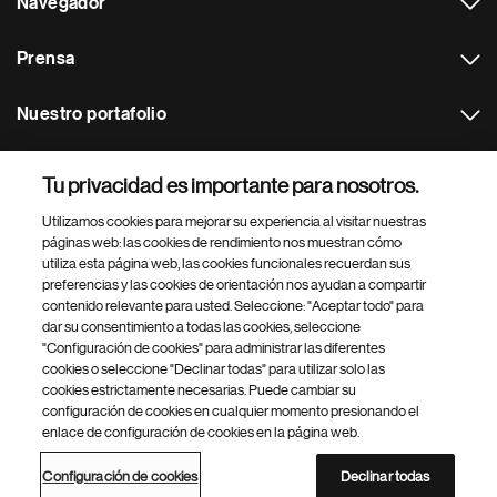
Navegador
Prensa
Nuestro portafolio
Otras webs
Tu privacidad es importante para nosotros.
Utilizamos cookies para mejorar su experiencia al visitar nuestras
Footer Site Search
páginas web: las cookies de rendimiento nos muestran cómo
utiliza esta página web, las cookies funcionales recuerdan sus
preferencias y las cookies de orientación nos ayudan a compartir
contenido relevante para usted. Seleccione: "Aceptar todo" para
dar su consentimiento a todas las cookies, seleccione
"Configuración de cookies" para administrar las diferentes
cookies o seleccione "Declinar todas" para utilizar solo las
cookies estrictamente necesarias. Puede cambiar su
Parte
© 2026 Novartis AG
configuración de cookies en cualquier momento presionando el
inferior
enlace de configuración de cookies en la página web.
Política de privacidad
Términos de uso
Accesibilidad
del
Configuración de cookies
Mapa del sitio
pie
Configuración de cookies
Declinar todas
de