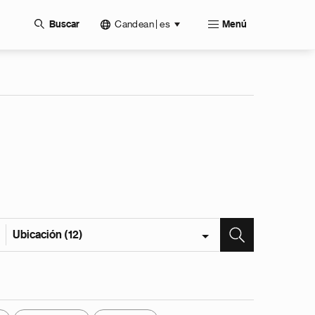
Candean | es
Buscar
Menú
Ubicación (12)