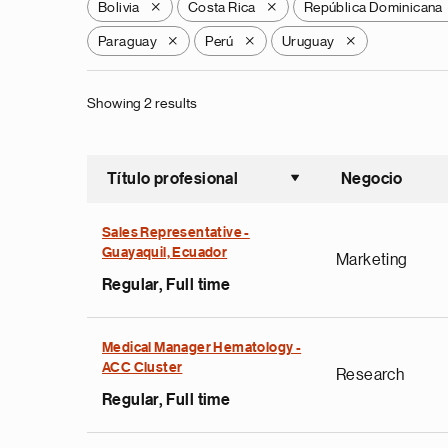
Bolivia
Costa Rica
República Dominicana
X
X
Paraguay
Perú
Uruguay
X
X
X
Showing 2 results
Título profesional
Negocio
Ordenar a
Sales Representative -
Guayaquil, Ecuador
Marketing
Regular, Full time
Medical Manager Hematology -
ACC Cluster
Research
Regular, Full time