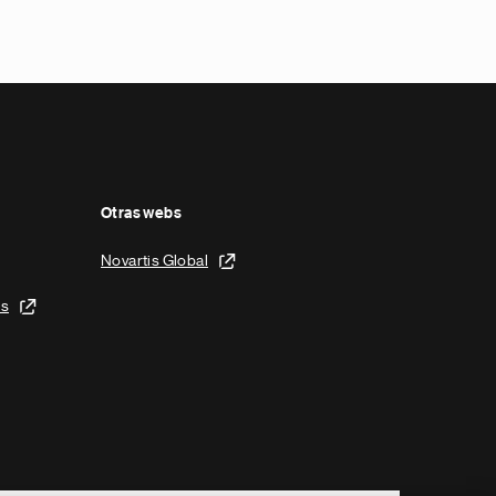
Otras webs
Novartis Global
is