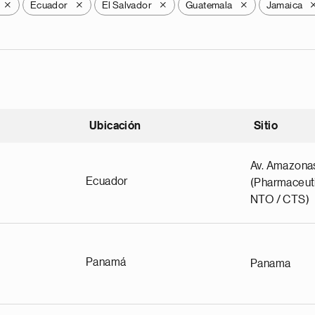
Ecuador
El Salvador
Guatemala
Jamaica
X
X
X
X
Ubicación
Sitio
scendente
Av. Amazona
Ecuador
(Pharmaceuti
NTO / CTS)
Panamá
Panama