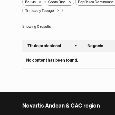
Bolivia
Costa Rica
República Dominicana
X
X
Trinidad y Tobago
X
Showing 0 results
Título profesional
Negocio
Ordenar a
No content has been found.
Novartis Andean & CAC region