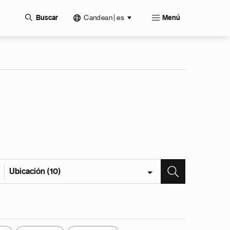
Candean | es
Buscar
Menú
Ubicación (10)