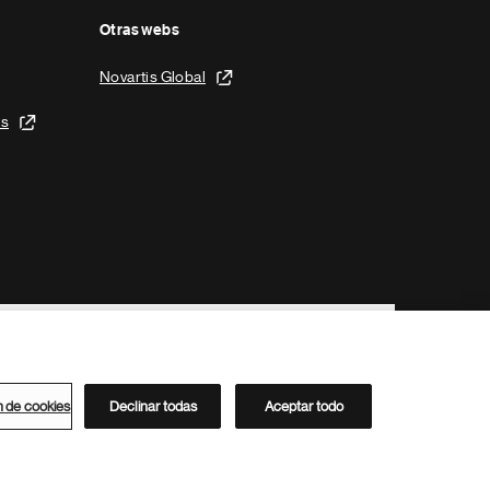
Otras webs
Novartis Global
is
n de cookies
Declinar todas
Aceptar todo
Directorio de Novartis
Este sitio está dirigido al público del clúster ACC