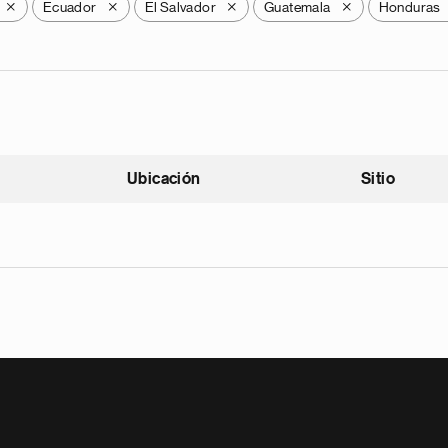
Ecuador
El Salvador
Guatemala
Honduras
X
X
X
X
Ubicación
Sitio
scendente