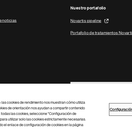
Nuestro portafolio
e noticias
Novartis pipeline
Portafolio de tratamientos Novart
Footer Site Search
b: las cookies de rendimiento nos muestran cómo utiliza
okies de orientación nos ayudan a compartir contenido
Configuració
 todas las cookies, seleccione "Configuración de
para utilizar solo las cookies estrictamente necesarias.
Configuración de cookies
Mapa del sitio
 el enlace de configuración de cookies en la página