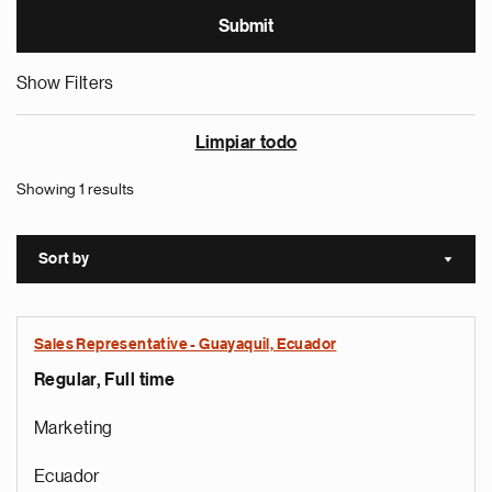
Show Filters
Limpiar todo
Showing 1 results
Sort by
Sort a
Sales Representative - Guayaquil, Ecuador
Regular, Full time
Marketing
Ecuador