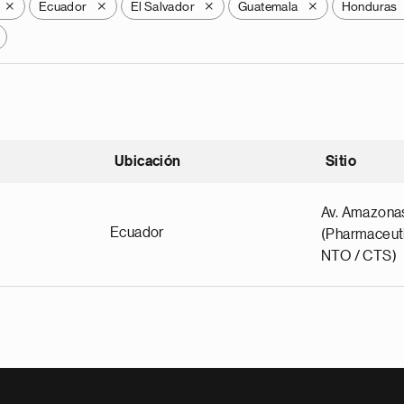
Ecuador
El Salvador
Guatemala
Honduras
X
X
X
X
Ubicación
Sitio
scendente
Av. Amazona
Ecuador
(Pharmaceuti
NTO / CTS)