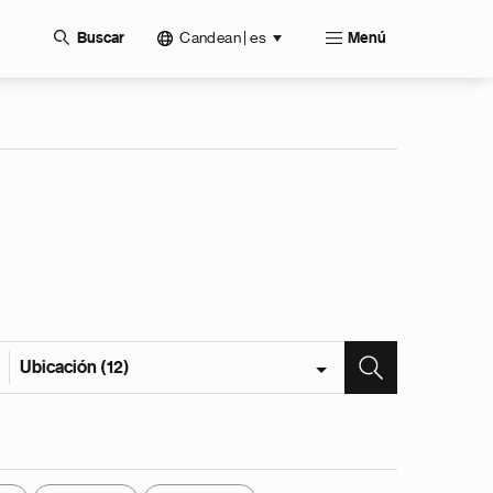
Candean | es
Buscar
Menú
Ubicación (12)