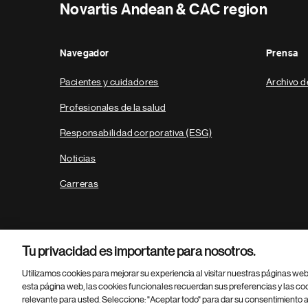
Novartis Andean & CAC region
Navegador
Prensa
Pacientes y cuidadores
Archivo d
Profesionales de la salud
Responsabilidad corporativa (ESG)
Noticias
Carreras
Tu privacidad es importante para nosotros.
Utilizamos cookies para mejorar su experiencia al visitar nuestras páginas we
esta página web, las cookies funcionales recuerdan sus preferencias y las co
relevante para usted. Seleccione: "Aceptar todo" para dar su consentimiento a
Parte
© 2026 Novartis AG