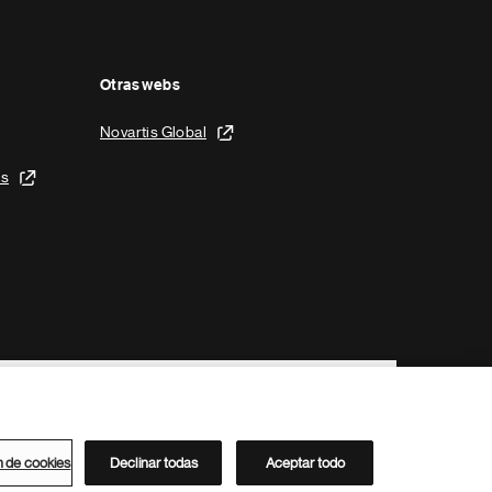
Otras webs
Novartis Global
is
n de cookies
Declinar todas
Aceptar todo
Directorio de Novartis