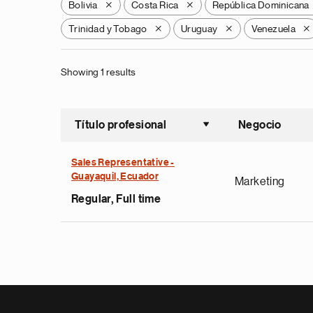
Bolivia
Costa Rica
República Dominicana
X
X
Trinidad y Tobago
Uruguay
Venezuela
X
X
X
Showing 1 results
Título profesional
Negocio
Ordenar a
Sales Representative -
Guayaquil, Ecuador
Marketing
Regular, Full time