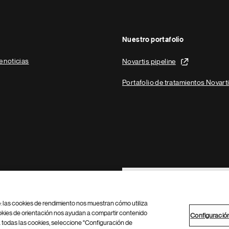
Nuestro portafolio
e noticias
Novartis pipeline
Portafolio de tratamientos Novart
Footer Site Search
b: las cookies de rendimiento nos muestran cómo utiliza
okies de orientación nos ayudan a compartir contenido
Configuració
 todas las cookies, seleccione "Configuración de